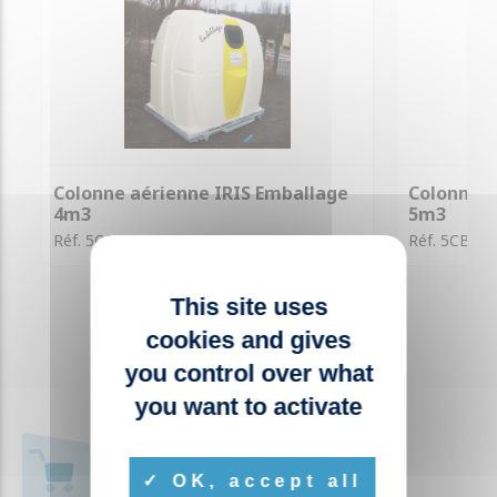
Colonne aérienne IRIS Emballage
Colonne a
4m3
5m3
Réf. 5CA010
Réf. 5CB00
This site uses
cookies and gives
you control over what
you want to activate
+ 1000 RÉFÉRENCES
OK, accept all