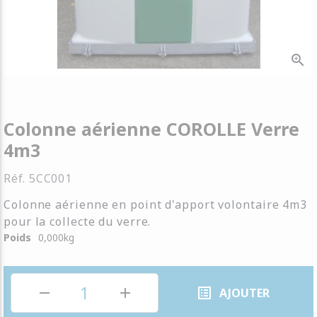
zoom_in
Colonne aérienne COROLLE Verre
4m3
Réf.
5CC001
Colonne aérienne en point d'apport volontaire 4m3
pour la collecte du verre.
Poids
0,000
kg
remove
add
list_alt
AJOUTER