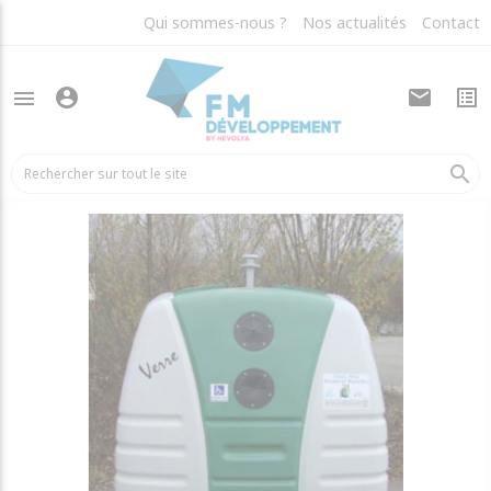
Qui sommes-nous ?
Nos actualités
Contact
account_circle
mail
list_alt
menu
arrow_back
Colonnes aériennes
search