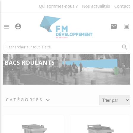
Qui sommes-nous ?
Nos actualités
Contact
account_circle
mail
list_alt
menu
search
BACS ROULANTS
keyboard_arrow_down
CATÉGORIES