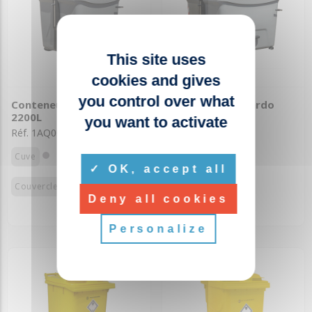
This site uses
cookies and gives
you control over what
Conteneur Leonardo
Conteneur Leonardo
2200L
3200L
you want to activate
Réf. 1AQ001
Réf. 1AR001
Cuve
Cuve
OK, accept all
Couvercles
Couvercles
Deny all cookies
Personalize