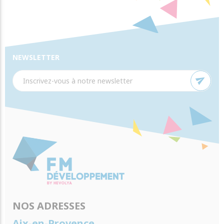
NEWSLETTER
send
NOS ADRESSES
Aix-en-Provence