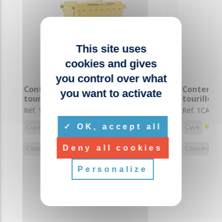
This site uses
cookies and gives
you control over what
Conteneur DASRI 660L sans
Conteneur
you want to activate
tourillon
tourillon
Réf. 1CA007
Réf. 1CA00
OK, accept all
Cuve
Cuve
Deny all cookies
Couvercles
Couvercles
Personalize