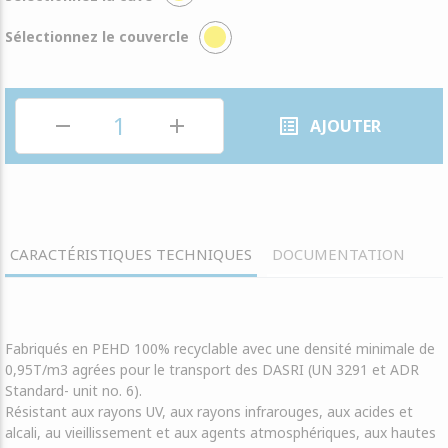
Sélectionnez le couvercle
remove
add
list_alt
AJOUTER
CARACTÉRISTIQUES TECHNIQUES
DOCUMENTATION
Fabriqués en PEHD 100% recyclable avec une densité minimale de
0,95T/m3 agrées pour le transport des DASRI (UN 3291 et ADR
Standard- unit no. 6).
Résistant aux rayons UV, aux rayons infrarouges, aux acides et
alcali, au vieillissement et aux agents atmosphériques, aux hautes