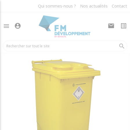
Qui sommes-nous ?
Nos actualités
Contact
account_circle
mail
list_alt
menu
arrow_back
Bacs plastiques DASRI
search