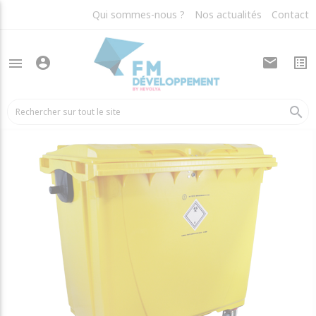
Qui sommes-nous ?
Nos actualités
Contact
account_circle
mail
list_alt
menu
arrow_back
Bacs plastiques DASRI
search