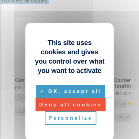
Autres articles
This site uses
cookies and gives
you control over what
you want to activate
Conteneur DASRI 1100L
Conteneur
tourillon
Réf. 1CA004A
OK, accept all
Réf. 1CA007
Cuve
Cuve
Deny all cookies
Couvercles
Couvercles
Personalize