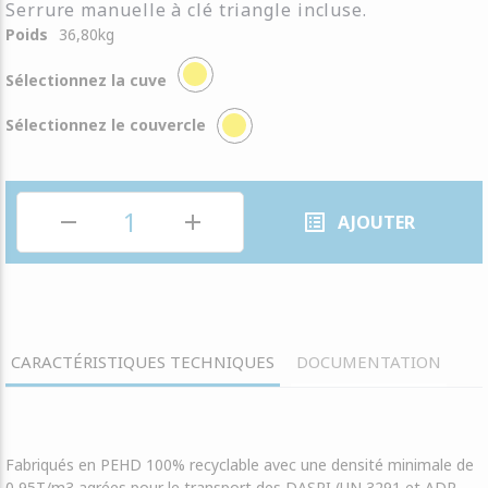
Serrure manuelle à clé triangle incluse.
Poids
36,80
kg
Sélectionnez la cuve
Sélectionnez le couvercle
remove
add
list_alt
AJOUTER
CARACTÉRISTIQUES TECHNIQUES
DOCUMENTATION
Fabriqués en PEHD 100% recyclable avec une densité minimale de
0,95T/m3 agrées pour le transport des DASRI (UN 3291 et ADR