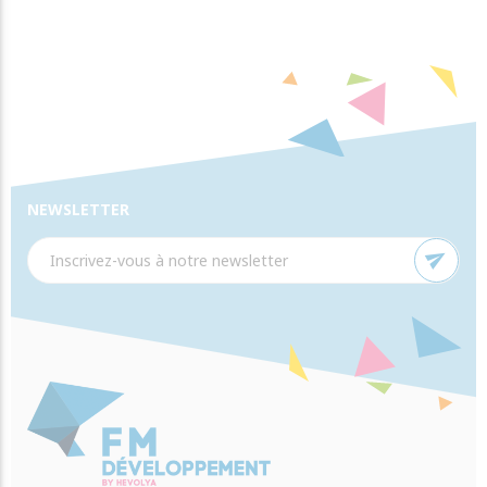
NEWSLETTER
send