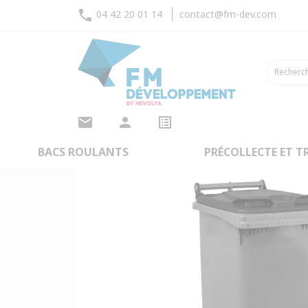
phone
04 42 20 01 14
contact@fm-dev.com
mail
person
list_alt
Accueil
Bacs roulants
Ba
arrow_back
RETOUR
BACS ROULANTS
PRÉCOLLECTE ET TR