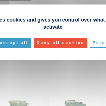
ses cookies and gives you control over what
activate
e de roue pour
c 120L
f. 1DA028
accept all
Deny all cookies
Pers