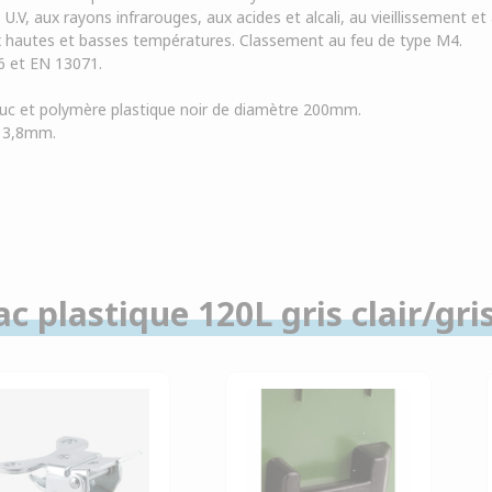
U.V, aux rayons infrarouges, aux acides et alcali, au vieillissement e
 hautes et basses températures. Classement au feu de type M4.
6 et EN 13071.
.
uc et polymère plastique noir de diamètre 200mm.
e: 3,8mm.
c plastique 120L gris clair/gri