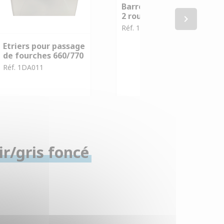
Barre ventrale pour
2 roues
keyboard_arrow_right
Réf. 1DA001
Etriers pour passage
de fourches 660/770
Réf. 1DA011
ir/gris foncé