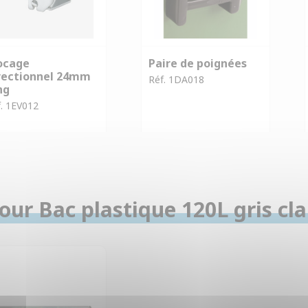
ocage
Paire de poignées
rectionnel 24mm
Réf. 1DA018
ng
. 1EV012
ur Bac plastique 120L gris cla