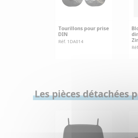
Tourillons pour prise
Bl
DIN
di
Zi
Réf. 1DA014
Réf
Les pièces détachées po