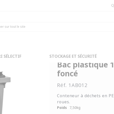
Q
cs plastiques
Bac plastique 120L gris clair/gris foncé
I SÉLECTIF
STOCKAGE ET SÉCURITÉ
Bac plastique 1
foncé
Réf.
1AB012
Conteneur à déchets en P
roues.
Poids
7,50
kg