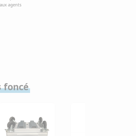
t aux agents
s foncé