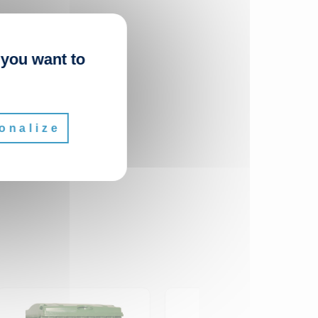
 you want to
onalize