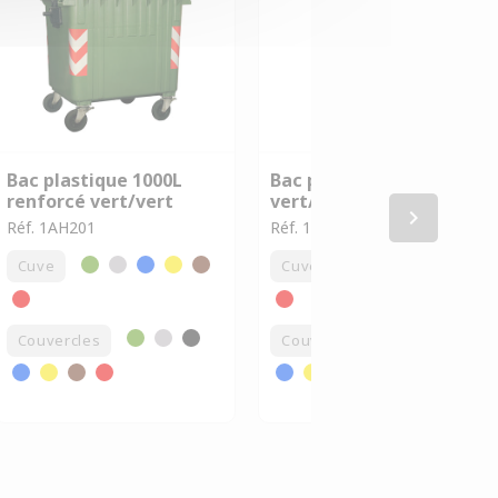
Bac plastique 1000L
Bac plastique 240L
renforcé vert/vert
vert/vert
keyboard_arrow_right
Réf. 1AH201
Réf. 1AD001
Cuve
Cuve
Couvercles
Couvercles