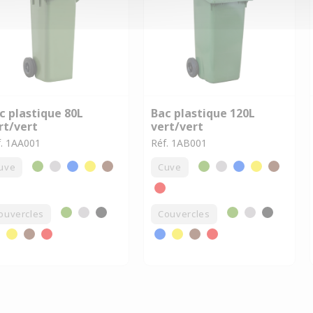
c plastique 80L
Bac plastique 120L
rt/vert
vert/vert
f. 1AA001
Réf. 1AB001
uve
Cuve
ouvercles
Couvercles