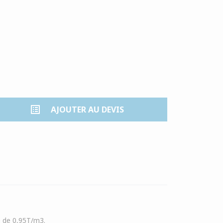
list_alt
AJOUTER AU DEVIS
e de 0,95T/m3.