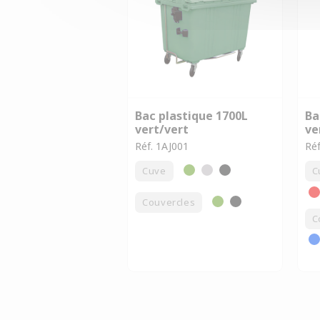
Bac plastique 1700L
Ba
vert/vert
ve
Réf. 1AJ001
Ré
Cuve
C
Couvercles
C