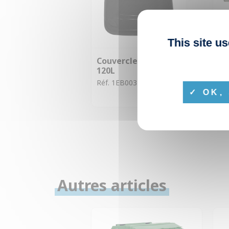
This site u
Couvercle gris foncé
Ax
120L
ba
Réf. 1EB003
Ré
OK, 
Autres articles