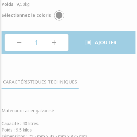
Poids
9,50
kg
Sélectionnez le coloris
remove
add
list_alt
AJOUTER
CARACTÉRISTIQUES TECHNIQUES
Matériaux :
acier galvanisé
Capacité :
40 litres.
Poids :
9.5 kilos
Dimensions :
215 mm x 425 mm x 875 mm