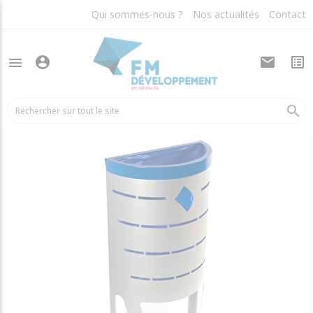
Qui sommes-nous ?
Nos actualités
Contact
account_circle
mail
list_alt
menu
arrow_back
Corbeilles de rue
search