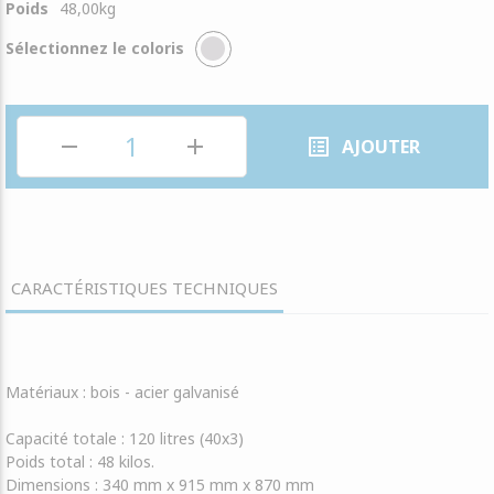
Poids
48,00
kg
Sélectionnez le coloris
remove
add
list_alt
AJOUTER
CARACTÉRISTIQUES TECHNIQUES
Matériaux :
bois - acier galvanisé
Capacité totale :
120 litres (40x3)
Poids total :
48 kilos.
Dimensions :
340 mm x 915 mm x 870 mm