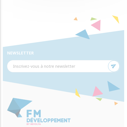
NEWSLETTER
send