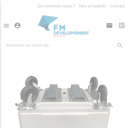
Qui sommes-nous ?
Nos actualités
Contact
account_circle
mail
list_alt
menu
arrow_back
Opercules et accessoires
search