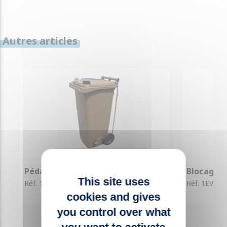
Autres articles
Pédale pour bac 120L
Blocage d
This site uses
Réf. 1DA007
Réf. 1EV012
cookies and gives
you control over what