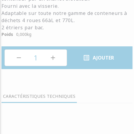
Fourni avec la visserie.
Adaptable sur toute notre gamme de conteneurs à
déchets 4 roues 66àL et 770L.
2 étriers par bac.
Poids
0,000
kg
remove
add
list_alt
AJOUTER
CARACTÉRISTIQUES TECHNIQUES