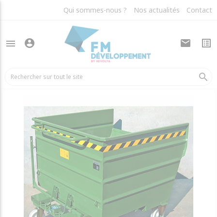
Qui sommes-nous ?
Nos actualités
Contact
account_circle
mail
list_alt
menu
arrow_back
Conteneurs et bennes métalliques
search