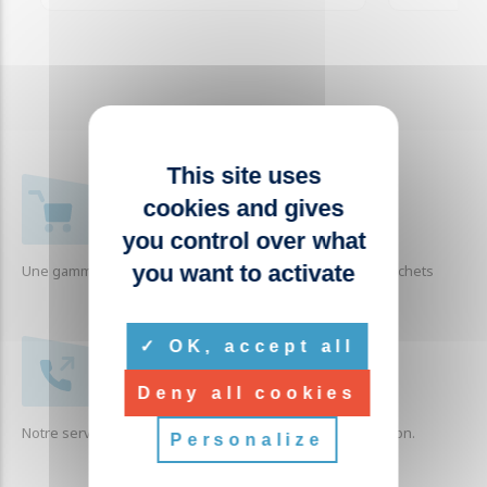
This site uses
+ 1000 RÉFÉRENCES
cookies and gives
you control over what
you want to activate
Une gamme complète de produits liés à la collecte des déchets
OK, accept all
SERVICE CLIENTÈLE
Deny all cookies
Notre service clients est à votre écoute pour toute question.
Personalize