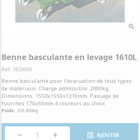
zoom_in
Benne basculante en levage 1610L
Réf.
3ED006
Benne basculante pour l'évacuation de tous types
de matériaux. Charge admissible: 2000kg.
Dimensions: 1550x1550x1210mm. Passage de
fourches 170x50mm.4 couleurs au choix
Poids
235,000
kg
remove
add
list_alt
AJOUTER