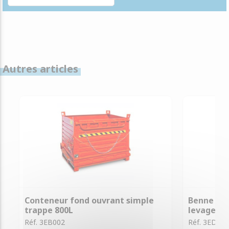
Autres articles
Conteneur fond ouvrant simple
Benne bas
trappe 800L
levage 43
Réf. 3EB002
Réf. 3ED00