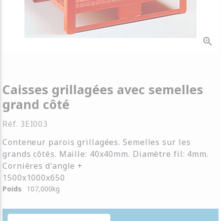
zoom_in
Caisses grillagées avec semelles
grand côté
Réf.
3EI003
Conteneur parois grillagées. Semelles sur les
grands côtés. Maille: 40x40mm. Diamètre fil: 4mm.
Cornières d'angle +
1500x1000x650
Poids
107,000
kg