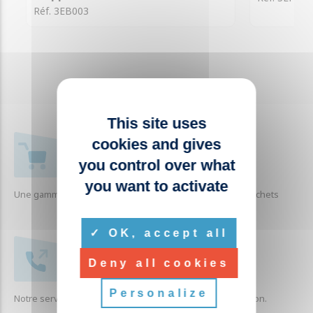
Réf. 3EB003
This site uses
cookies and gives
+ 1000 RÉFÉRENCES
you control over what
you want to activate
Une gamme complète de produits liés à la collecte des déchets
OK, accept all
SERVICE CLIENTÈLE
Deny all cookies
Personalize
Notre service clients est à votre écoute pour toute question.