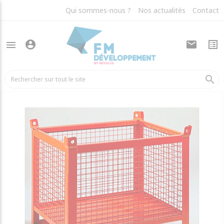
Qui sommes-nous ?
Nos actualités
Contact
account_circle
mail
list_alt
menu
arrow_back
Conteneurs et bennes métalliques
search