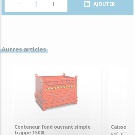
remove
add
list_alt
AJOUTER
Autres articles
Conteneur fond ouvrant simple
Caisse Tô
trappe 1500L
Réf. 3EF005