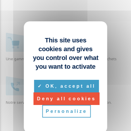
This site uses
+ 1000 RÉFÉRENCES
cookies and gives
you control over what
Une gamme complète de produits liés à la collecte des déchets
you want to activate
SERVICE CLIENTÈLE
OK, accept all
Deny all cookies
Notre service clients est à votre écoute pour toute question.
Personalize