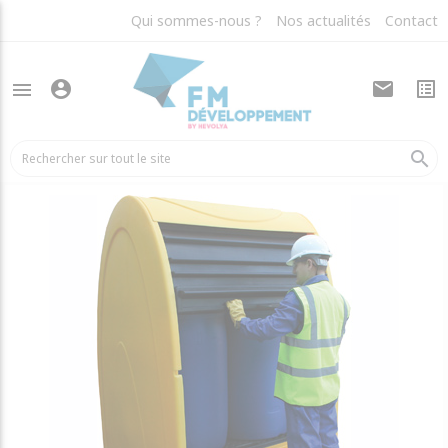
Qui sommes-nous ?
Nos actualités
Contact
account_circle
mail
list_alt
menu
arrow_back
Bacs de rétention
search