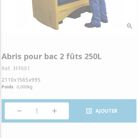
zoom_in
Abris pour bac 2 fûts 250L
Réf.
3FF001
2110x1565x995
Poids
0,000
kg
remove
add
list_alt
AJOUTER