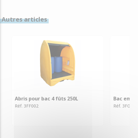
Autres articles
Abris pour bac 4 fûts 250L
Bac emboi
Réf. 3FF002
Réf. 3FG001