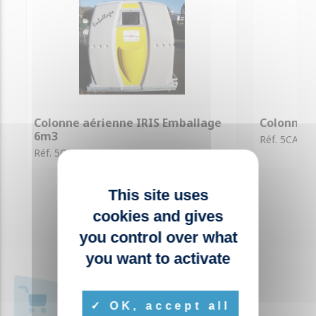
Colonne aérienne IRIS Emballage
Colonne a
6m3
Réf. 5CA001
Réf. 5CA013
This site uses
cookies and gives
you control over what
you want to activate
+ 1000 RÉFÉRENCES
OK, accept all