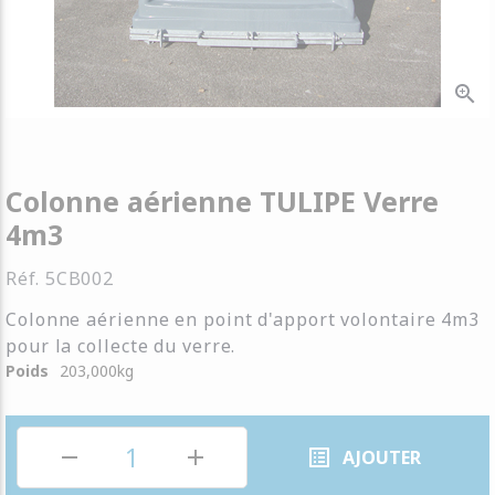
zoom_in
Colonne aérienne TULIPE Verre
4m3
Réf.
5CB002
Colonne aérienne en point d'apport volontaire 4m3
pour la collecte du verre.
Poids
203,000
kg
remove
add
list_alt
AJOUTER