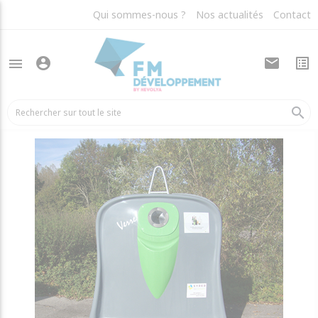
Qui sommes-nous ?
Nos actualités
Contact
account_circle
mail
list_alt
menu
arrow_back
Colonnes aériennes
search