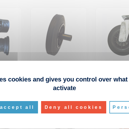
ercles
Roue à nez 200mm
Roue sans fr
oues
pour bac 2 roues
200mm pour 
roues
ses cookies and gives you control over what
Réf. 1ET004
Réf. 1DA021
activate
accept all
Deny all cookies
Pers