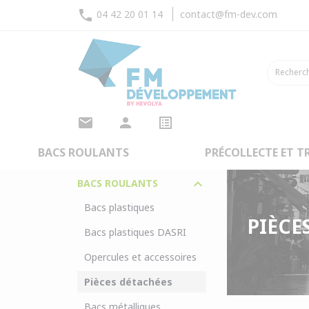
phone
04 42 20 01 14
contact@fm-dev.com
mail
person
list_alt
NAVIGATION
Accueil
Bacs ro
CATÉGORIES
BACS ROULANTS
PRÉCOLLECTE ET TR
keyboard_arrow_down
BACS ROULANTS
Bacs plastiques
PIÈCE
Bacs plastiques DASRI
Opercules et accessoires
Pièces détachées
Bacs métalliques