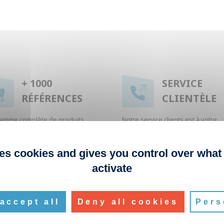
+ 1000
SERVICE
RÉFÉRENCES
CLIENTÈLE
amme complète de produits
Notre service clients est à votre
 la collecte des déchets
écoute pour toute question.
ses cookies and gives you control over what
activate
accept all
Deny all cookies
Pers