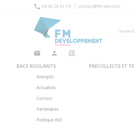
phone
04 42 20 01 14
contact@fm-dev.com
mail
person
list_alt
FM DÉVELOPPEMENT
Accueil
FM Dév
BACS ROULANTS
PRÉCOLLECTE ET TR
Présentation
Entrepôt
Actualités
Contact
Partenaires
Politique RSE