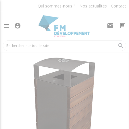
Qui sommes-nous ?
Nos actualités
Contact
account_circle
mail
list_alt
menu
arrow_back
Corbeilles de rue
search