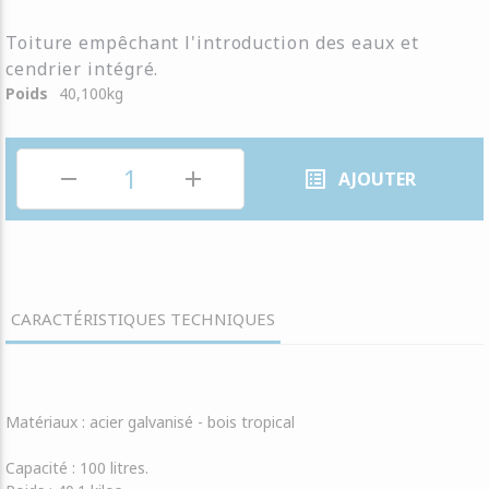
Toiture empêchant l'introduction des eaux et
cendrier intégré.
Poids
40,100
kg
remove
add
list_alt
AJOUTER
CARACTÉRISTIQUES TECHNIQUES
Matériaux :
acier galvanisé - bois tropical
Capacité :
100 litres.