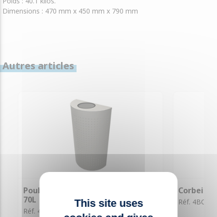
Poids :
40.1 kilos.
Dimensions :
470 mm x 450 mm x 790 mm
Autres articles
Poubelle demi-lune perforée inox
Corbeille
70L
Réf. 4BC01
This site uses
Réf. 4AA006