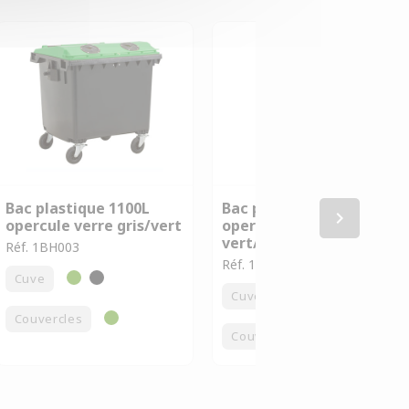
Bac plastique 1100L
Bac plastique 660L
keyboard_arrow_right
opercule verre gris/vert
opercule emballage
vert/jaune
Réf. 1BH003
Réf. 1BF001
Cuve
Cuve
Couvercles
Couvercles