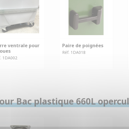
rre ventrale pour
Paire de poignées
roues
Réf. 1DA018
f. 1DA002
our Bac plastique 660L opercul