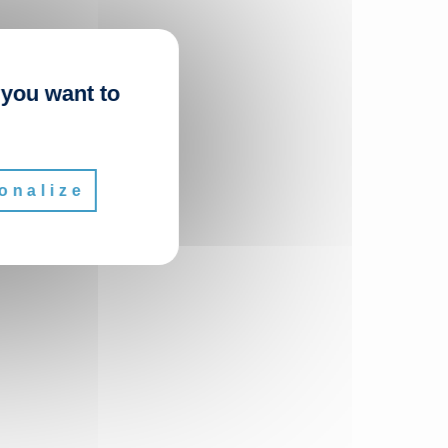
 you want to
onalize