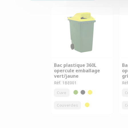
Bac plastique 360L
Ba
opercule emballage
op
vert/jaune
gr
Réf. 1BE001
Ré
Cuve
C
Couvercles
C