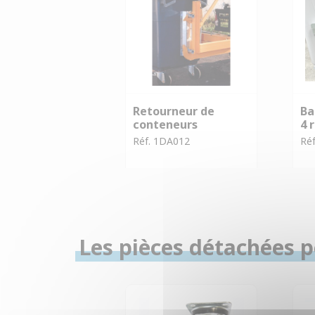
Retourneur de
Ba
conteneurs
4 
Réf. 1DA012
Ré
Les pièces détachées p