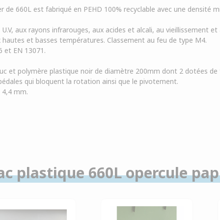
er de 660L est fabriqué en PEHD 100% recyclable avec une densité m
U.V, aux rayons infrarouges, aux acides et alcali, au vieillissement e
 hautes et basses températures. Classement au feu de type M4.
6 et EN 13071.
.
c et polymère plastique noir de diamètre 200mm dont 2 dotées de fr
pédales qui bloquent la rotation ainsi que le pivotement.
: 4,4 mm.
ac plastique 660L opercule papi