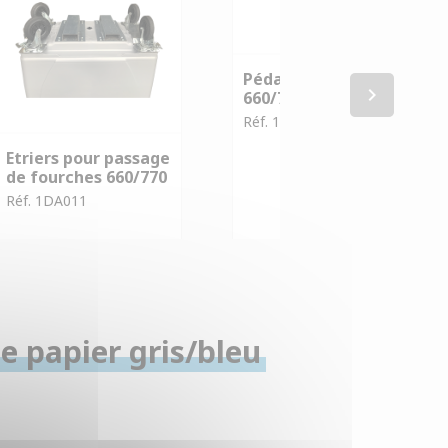
Pédale pour bac
keyboard_arrow_right
660/770L/1100L
Réf. 1DA009
Etriers pour passage
de fourches 660/770
Réf. 1DA011
e papier gris/bleu