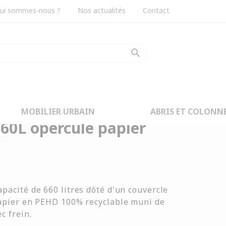
ui sommes-nous ?
Nos actualités
Contact
search
gris/bleu
MOBILIER URBAIN
ABRIS ET COLONN
660L opercule papier
pacité de 660 litres dôté d'un couvercle
papier en PEHD 100% recyclable muni de
c frein.