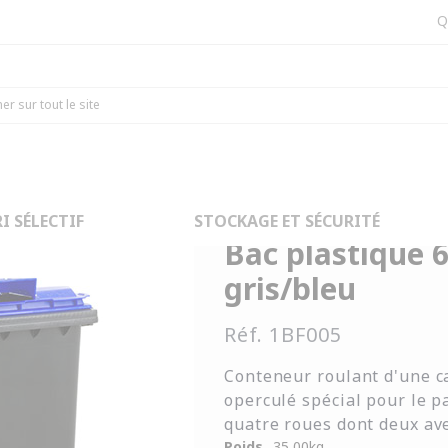
Q
ectif
Accessoires pour le tri
Bac plastique 660L opercule papier 
I SÉLECTIF
STOCKAGE ET SÉCURITÉ
Bac plastique 
gris/bleu
Réf.
1BF005
Conteneur roulant d'une ca
operculé spécial pour le 
quatre roues dont deux ave
Poids
35,00
kg