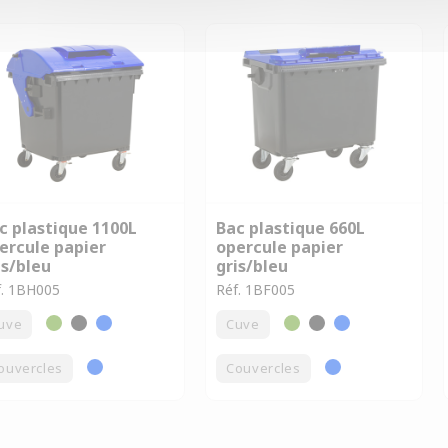
c plastique 1100L
Bac plastique 660L
ercule papier
opercule papier
is/bleu
gris/bleu
f. 1BH005
Réf. 1BF005
uve
Cuve
ouvercles
Couvercles