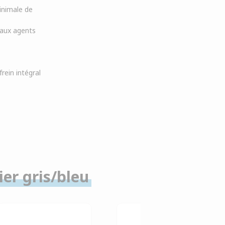
inimale de
t aux agents
ein intégral
er gris/bleu