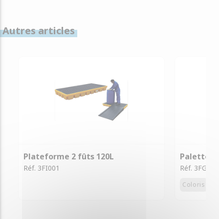
Autres articles
Plateforme 2 fûts 120L
Palette d
Réf. 3FI001
Réf. 3FG003
Coloris