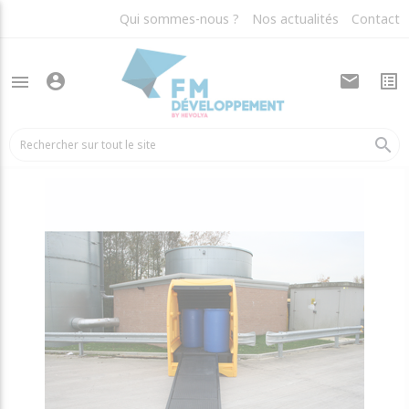
Qui sommes-nous ?
Nos actualités
Contact
account_circle
mail
list_alt
menu
arrow_back
Bacs de rétention
search