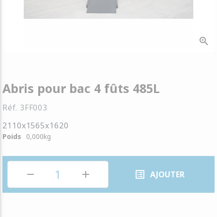
zoom_in
Abris pour bac 4 fûts 485L
Réf.
3FF003
2110x1565x1620
Poids
0,000
kg
remove
add
list_alt
AJOUTER