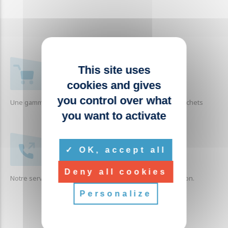
This site uses
+ 1000 RÉFÉRENCES
cookies and gives
you control over what
Une gamme complète de produits liés à la collecte des déchets
you want to activate
SERVICE CLIENTÈLE
OK, accept all
Deny all cookies
Notre service clients est à votre écoute pour toute question.
Personalize