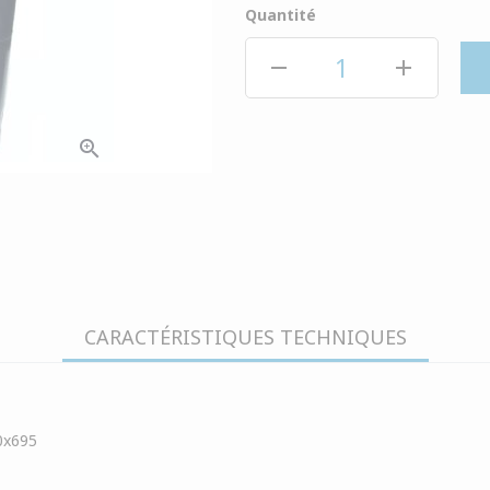
Quantité
remove
add
zoom_in
CARACTÉRISTIQUES TECHNIQUES
0x695