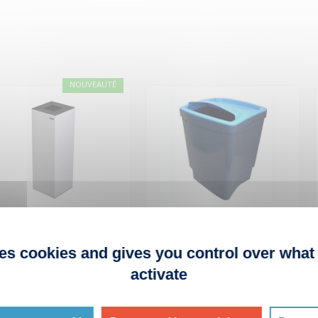
NOUVEAUTÉ
rbeille de tri pour
Collecteur bureau
reau ALICANTE
tablette 50L
ses cookies and gives you control over what
f. 4BC022
Réf. 2CA007
activate
oloris
Coloris