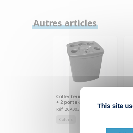
Autres articles
Collecteur boissons 50L
Co
+ 2 porte-sacs
bu
This site u
Réf. 2CA003
Ré
Coloris
C