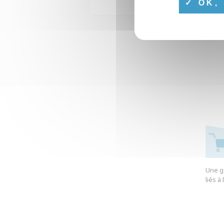
OK, 
Une g
liés à