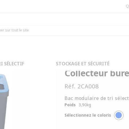
Q
ectif
Corbeilles de tri pour bureau
Collecteur bureau tablette 7
I SÉLECTIF
STOCKAGE ET SÉCURITÉ
Collecteur bure
Réf.
2CA008
Bac modulaire de tri sélect
Poids
3,90
kg
Sélectionnez le coloris