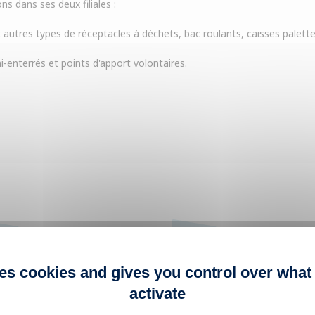
ns dans ses deux filiales :
autres types de réceptacles à déchets, bac roulants, caisses palettes
i-enterrés et points d'apport volontaires.
+ 1000
SERVICE
RÉFÉRENCES
CLIENTÈLE
ses cookies and gives you control over what
amme complète de produits
Notre service clients est à votre
activate
 la collecte des déchets
écoute pour toute question.