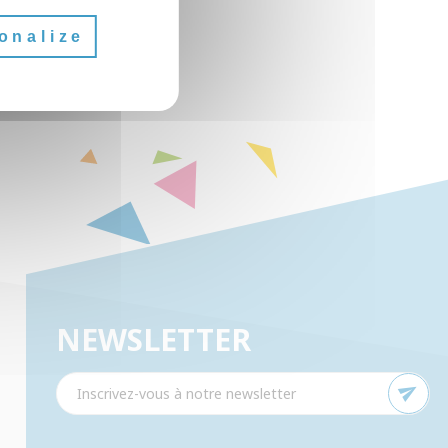
onalize
NEWSLETTER
send