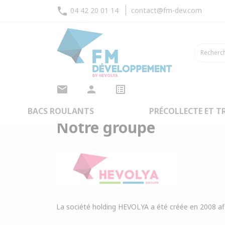
phone
04 42 20 01 14
contact@fm-dev.com
mail
person
list_alt
Accueil
FM Développement
arrow_back
RETOUR
BACS ROULANTS
PRÉCOLLECTE ET TR
Notre groupe
La société holding HEVOLYA a été créée en 2008 af