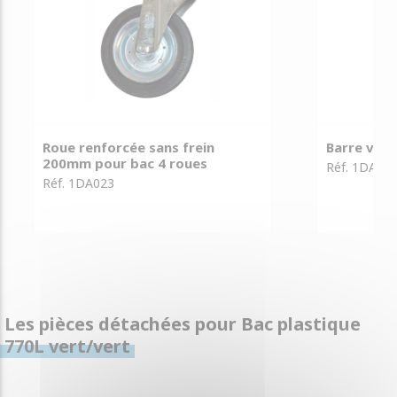
Roue renforcée sans frein
Barre vent
200mm pour bac 4 roues
Réf. 1DA00
Réf. 1DA023
Les pièces détachées pour Bac plastique
770L vert/vert