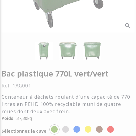
zoom_in
Bac plastique 770L vert/vert
Réf.
1AG001
Conteneur à déchets roulant d'une capacité de 770
litres en PEHD 100% recyclable muni de quatre
roues dont deux avec frein.
Poids
37,30
kg
Sélectionnez la cuve