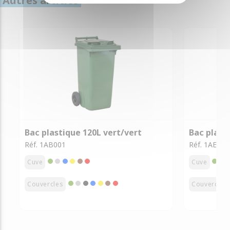
Autres articles
Bac plastique 120L vert/vert
Bac plast
Réf. 1AB001
Réf. 1AE001
Cuve
Cuve
Couvercles
Couvercles