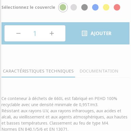
Sélectionnez le couvercle
remove
add
list_alt
AJOUTER
CARACTÉRISTIQUES TECHNIQUES
DOCUMENTATION
Ce conteneur à déchets de 660L est fabriqué en PEHD 100%
recyclable avec une densité minimale de 0,95T/m3.
Résistant aux rayons U.V, aux rayons infrarouges, aux acides et
alcali, au vieillissement et aux agents atmosphériques, aux hautes
et basses températures. Classement au feu de type M4.
Normes EN 840.1/5/6 et EN 13071.