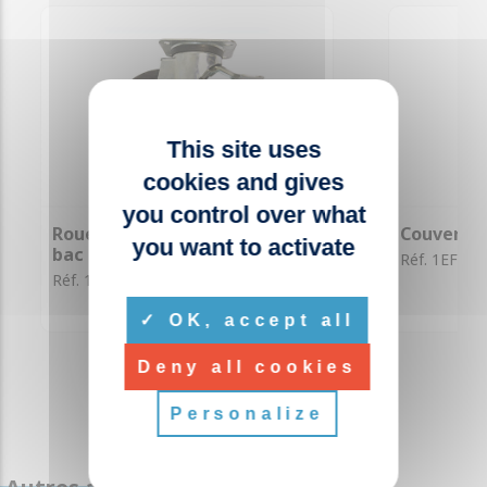
This site uses
cookies and gives
you control over what
Roue avec frein 200mm pour
Couvercle
you want to activate
bac 4 roues
Réf. 1EF001
Réf. 1DA022
OK, accept all
Deny all cookies
Personalize