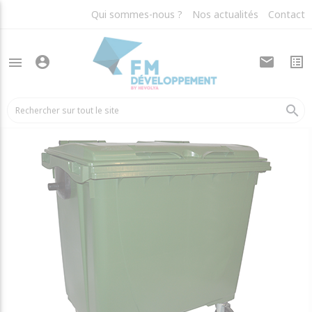
Qui sommes-nous ?
Nos actualités
Contact
account_circle
mail
list_alt
menu
arrow_back
Bacs plastiques
search