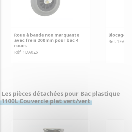
Roue à bande non marquante
Blocage d
avec frein 200mm pour bac 4
Réf. 1EV012
roues
Réf. 1DA026
Les pièces détachées pour Bac plastique
1100L Couvercle plat vert/vert