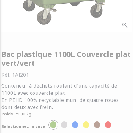
zoom_in
Bac plastique 1100L Couvercle plat
vert/vert
Réf.
1AI201
Conteneur à déchets roulant d'une capacité de
1100L avec couvercle plat.
En PEHD 100% recyclable muni de quatre roues
dont deux avec frein.
Poids
50,00
kg
Sélectionnez la cuve