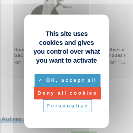
This site uses
cookies and gives
Roue avec frein 200mm pour
Axes de c
you control over what
bac 4 roues
roues 660
you want to activate
Réf. 1DA022
Réf. 1EU002
OK, accept all
Deny all cookies
Personalize
Autres articles