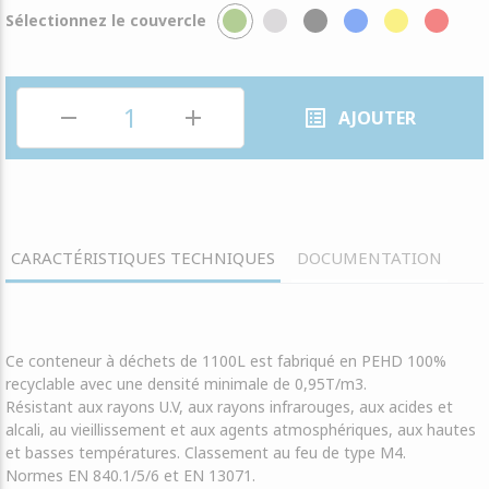
Sélectionnez le couvercle
remove
add
list_alt
AJOUTER
CARACTÉRISTIQUES TECHNIQUES
DOCUMENTATION
Ce conteneur à déchets de 1100L est fabriqué en PEHD 100%
recyclable avec une densité minimale de 0,95T/m3.
Résistant aux rayons U.V, aux rayons infrarouges, aux acides et
alcali, au vieillissement et aux agents atmosphériques, aux hautes
et basses températures. Classement au feu de type M4.
Normes EN 840.1/5/6 et EN 13071.