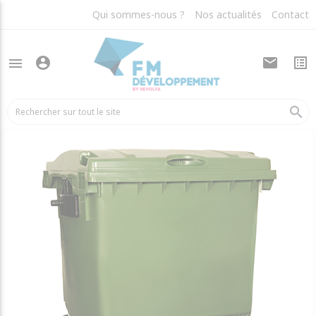
Qui sommes-nous ?
Nos actualités
Contact
account_circle
mail
list_alt
menu
arrow_back
Bacs plastiques
search