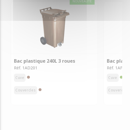
NOUVEAUTÉ
Bac plastique 240L 3 roues
Bac plast
Réf. 1AD201
Réf. 1AF001
Cuve
Cuve
Couvercles
Couvercles